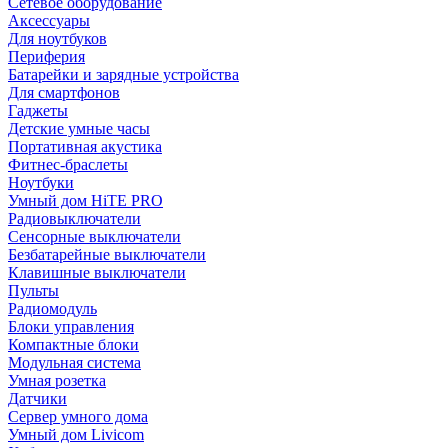
Сетевое оборудование
Аксессуары
Для ноутбуков
Периферия
Батарейки и зарядные устройства
Для смартфонов
Гаджеты
Детские умные часы
Портативная акустика
Фитнес-браслеты
Ноутбуки
Умный дом HiTE PRO
Радиовыключатели
Сенсорные выключатели
Безбатарейные выключатели
Клавишные выключатели
Пульты
Радиомодуль
Блоки управления
Компактные блоки
Модульная система
Умная розетка
Датчики
Сервер умного дома
Умный дом Livicom