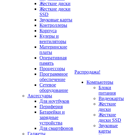
Жесткие диски
Жесткие диски
SSD
Звуковые карты
Контроллеры
Корпуса
Кулеры и
вентиляторы
Материнские
платы
Оперативная
память
Процессоры
Распродажа!
Программное
обеспечение
Компьютеры
Сетевое
Блоки
оборудование
питания
Аксессуары
Видеокарты
Для ноутбуков
Жесткие
Периферия
диски
Батарейки и
Жесткие
зарядные
диски SSD
устройства
Звуковые
Для смартфонов
карты
Гаджеты