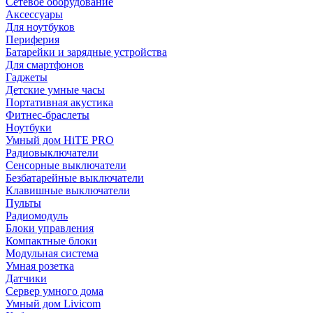
Сетевое оборудование
Аксессуары
Для ноутбуков
Периферия
Батарейки и зарядные устройства
Для смартфонов
Гаджеты
Детские умные часы
Портативная акустика
Фитнес-браслеты
Ноутбуки
Умный дом HiTE PRO
Радиовыключатели
Сенсорные выключатели
Безбатарейные выключатели
Клавишные выключатели
Пульты
Радиомодуль
Блоки управления
Компактные блоки
Модульная система
Умная розетка
Датчики
Сервер умного дома
Умный дом Livicom