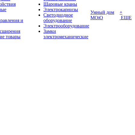
ойствия
Шаровые краны
ные
Электрокарнизы
Умный дом
+
Светодиодное
MOiO
ЕЩЕ
правления и
оборудование
Электрооборудование
асширения
Замки
ие товары
электромеханические