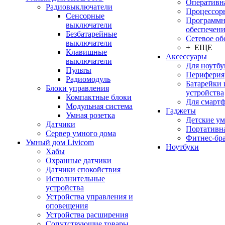
Оперативн
Радиовыключатели
Процессор
Сенсорные
Программн
выключатели
обеспечен
Безбатарейные
Сетевое об
выключатели
+ ЕЩЕ
Клавишные
Аксессуары
выключатели
Для ноутбу
Пульты
Периферия
Радиомодуль
Батарейки 
Блоки управления
устройства
Компактные блоки
Для смарт
Модульная система
Гаджеты
Умная розетка
Детские у
Датчики
Портативна
Сервер умного дома
Фитнес-бр
Умный дом Livicom
Ноутбуки
Хабы
Охранные датчики
Датчики спокойствия
Исполнительные
устройства
Устройства управления и
оповещения
Устройства расширения
Сопутствующие товары