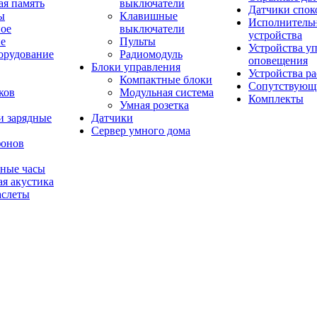
ая память
выключатели
Датчики спок
ы
Клавишные
Исполнитель
ое
выключатели
устройства
ие
Пульты
Устройства у
орудование
Радиомодуль
оповещения
Блоки управления
Устройства р
Компактные блоки
Сопутствующ
ков
Модульная система
Комплекты
Умная розетка
и зарядные
Датчики
Сервер умного дома
фонов
мные часы
я акустика
аслеты