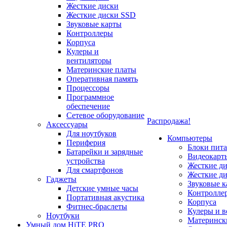
Жесткие диски
Жесткие диски SSD
Звуковые карты
Контроллеры
Корпуса
Кулеры и
вентиляторы
Материнские платы
Оперативная память
Процессоры
Программное
обеспечение
Сетевое оборудование
Распродажа!
Аксессуары
Для ноутбуков
Компьютеры
Периферия
Блоки пит
Батарейки и зарядные
Видеокарт
устройства
Жесткие д
Для смартфонов
Жесткие д
Гаджеты
Звуковые к
Детские умные часы
Контролле
Портативная акустика
Корпуса
Фитнес-браслеты
Кулеры и 
Ноутбуки
Материнск
Умный дом HiTE PRO