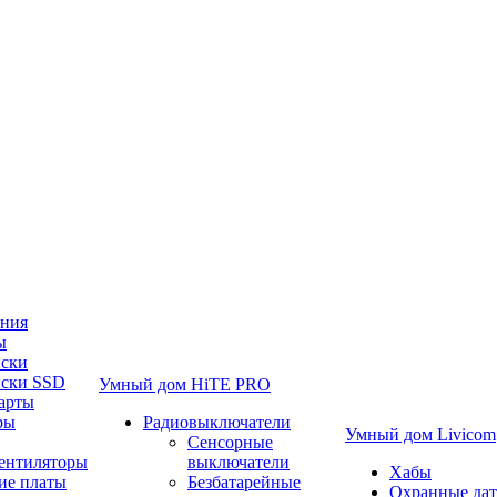
ания
ы
иски
иски SSD
Умный дом HiTE PRO
арты
ры
Радиовыключатели
Умный дом Livicom
Сенсорные
вентиляторы
выключатели
Хабы
ие платы
Безбатарейные
Охранные да