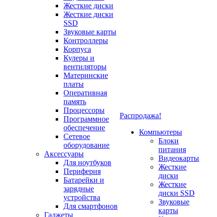
Жесткие диски
Жесткие диски
SSD
Звуковые карты
Контроллеры
Корпуса
Кулеры и
вентиляторы
Материнские
платы
Оперативная
память
Процессоры
Распродажа!
Программное
обеспечение
Компьютеры
Сетевое
Блоки
оборудование
питания
Аксессуары
Видеокарты
Для ноутбуков
Жесткие
Периферия
диски
Батарейки и
Жесткие
зарядные
диски SSD
устройства
Звуковые
Для смартфонов
карты
Гаджеты