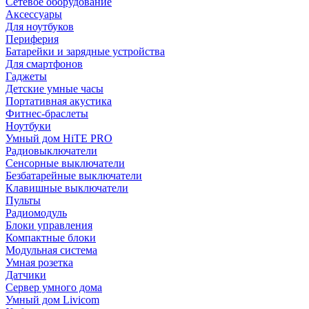
Сетевое оборудование
Аксессуары
Для ноутбуков
Периферия
Батарейки и зарядные устройства
Для смартфонов
Гаджеты
Детские умные часы
Портативная акустика
Фитнес-браслеты
Ноутбуки
Умный дом HiTE PRO
Радиовыключатели
Сенсорные выключатели
Безбатарейные выключатели
Клавишные выключатели
Пульты
Радиомодуль
Блоки управления
Компактные блоки
Модульная система
Умная розетка
Датчики
Сервер умного дома
Умный дом Livicom