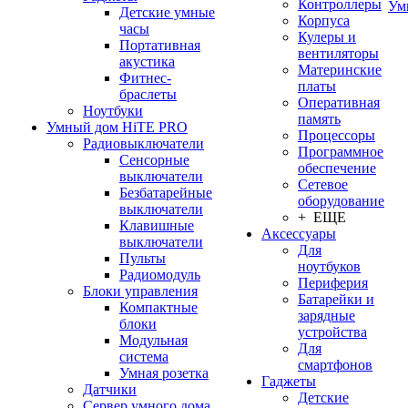
Контроллеры
Ум
Детские умные
Корпуса
часы
Кулеры и
Портативная
вентиляторы
акустика
Материнские
Фитнес-
платы
браслеты
Оперативная
Ноутбуки
память
Умный дом HiTE PRO
Процессоры
Радиовыключатели
Программное
Сенсорные
обеспечение
выключатели
Сетевое
Безбатарейные
оборудование
выключатели
+ ЕЩЕ
Клавишные
Аксессуары
выключатели
Для
Пульты
ноутбуков
Радиомодуль
Периферия
Блоки управления
Батарейки и
Компактные
зарядные
блоки
устройства
Модульная
Для
система
смартфонов
Умная розетка
Гаджеты
Датчики
Детские
Сервер умного дома