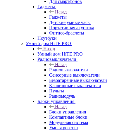
Для смартфонов
Гаджеты
Назад
Гаджеты
Детские умные часы
Портативная акустика
Фитнес-браслеты
Ноутбуки
Умный дом HiTE PRO
Назад
Умный дом HiTE PRO
Радиовыключатели
Назад
Радиовыключатели
Сенсорные выключатели
Безбатарейные выключатели
Клавишные выключатели
Пульты
Радиомодуль
Блоки управления
Назад
Блоки управления
Компактные блоки
Модульная система
Умная розетка